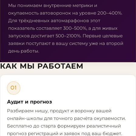
Мы понимаем внутренние метрики и
окупаемость автоворонок на уровне 200–400%.
Для трёхдневных автомарафонов этот
показатель составляет 300–500%, а для живых
запусков достигает 500–2100%. Первые целевые
заявки поступают в вашу систему уже на второй
день работы.
КАК МЫ РАБОТАЕМ
01
Аудит и прогноз
Разбираем нишу, продукт и воронку вашей
онлайн-школы для точного расчёта окупаемости.
Бесплатно до старта формируем реалистичный
прогноз регистраций и заявок под ваш бюджет.