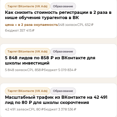
Таргет ВКонтакте (VK Ads)
Образование
Как снизить стоимость регистрации в 2 раза в
нише обучения турагентов в ВК
цена ↓ в 2 раза
окупаемость
548
заявок
CPL
652 ₽
бюджет
357 415 ₽
Таргет ВКонтакте (VK Ads)
Образование
5 848 лидов по 858 ₽ из ВКонтакте для
школы инвестиций
5 848
заявок
CPL
858 ₽
бюджет
5 019 834 ₽
Таргет ВКонтакте (VK Ads)
Образование
Масштабный трафик из ВКонтакте на 42 491
лид по 80 ₽ для школы скорочтения
42 491
заявок
CPL
80 ₽
бюджет
3 378 536 ₽