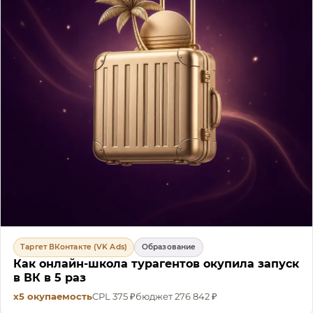
Таргет ВКонтакте (VK Ads)
Образование
Как онлайн-школа турагентов окупила запуск
в ВК в 5 раз
х5
окупаемость
CPL
375 ₽
бюджет
276 842 ₽