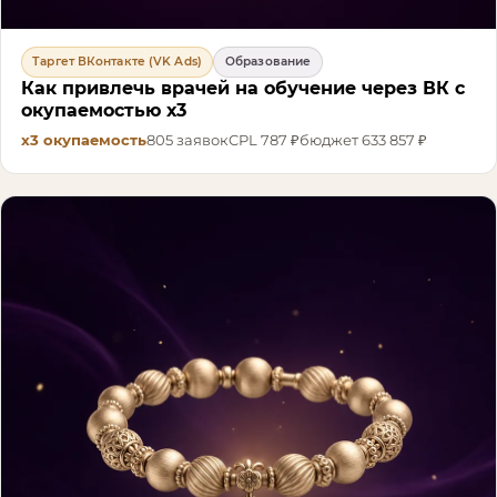
Таргет ВКонтакте (VK Ads)
Образование
Как привлечь врачей на обучение через ВК с
окупаемостью х3
х3
окупаемость
805
заявок
CPL
787 ₽
бюджет
633 857 ₽