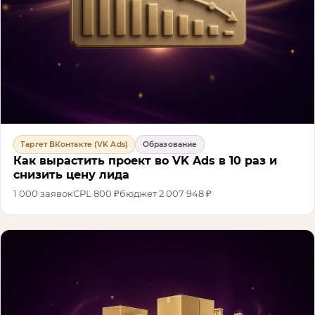
Таргет ВКонтакте (VK Ads)
Образование
Как вырастить проект во VK Ads в 10 раз и
снизить цену лида
1 000
заявок
CPL
800 ₽
бюджет
2 007 948 ₽