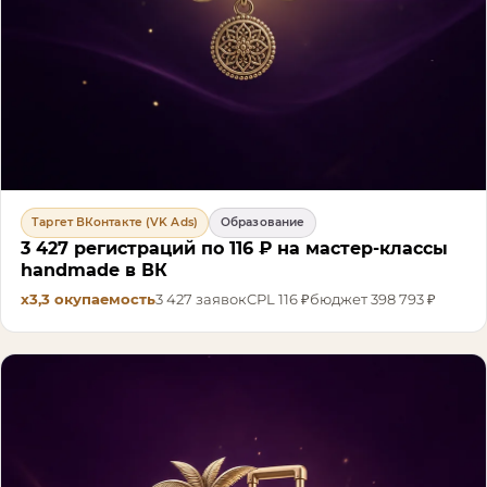
Таргет ВКонтакте (VK Ads)
Образование
3 427 регистраций по 116 ₽ на мастер-классы
handmade в ВК
х3,3
окупаемость
3 427
заявок
CPL
116 ₽
бюджет
398 793 ₽