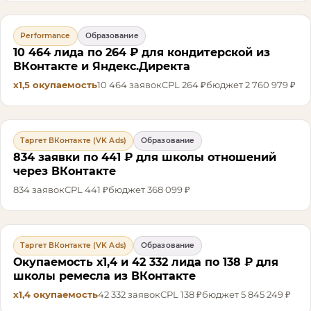
Performance
Образование
10 464 лида по 264 ₽ для кондитерской из
ВКонтакте и Яндекс.Директа
х1,5
окупаемость
10 464
заявок
CPL
264 ₽
бюджет
2 760 979 ₽
Таргет ВКонтакте (VK Ads)
Образование
834 заявки по 441 ₽ для школы отношений
через ВКонтакте
834
заявок
CPL
441 ₽
бюджет
368 099 ₽
Таргет ВКонтакте (VK Ads)
Образование
Окупаемость х1,4 и 42 332 лида по 138 ₽ для
школы ремесла из ВКонтакте
х1,4
окупаемость
42 332
заявок
CPL
138 ₽
бюджет
5 845 249 ₽