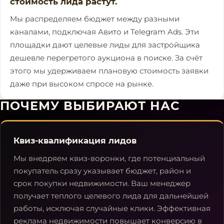
стоимость лида растут.
Мы распределяем бюджет между разными
каналами, подключая Авито и Telegram Ads. Эти
площадки дают целевые лиды для застройщика
дешевле перегретого аукциона в поиске. За счёт
этого мы удерживаем плановую стоимость заявки
даже при высоком спросе на рынке.
ПОЧЕМУ ВЫБИРАЮТ НАС
Квиз-квалификация лидов
Мы внедряем квиз-воронки, где потенциальный
покупатель сразу указывает бюджет, район и
срок покупки недвижимости. Ваш менеджер
получает теплого целевого лида для дальнейшей
работы, исключая случайные клики. Эффективная
реклама недвижимости повышает конверсию в