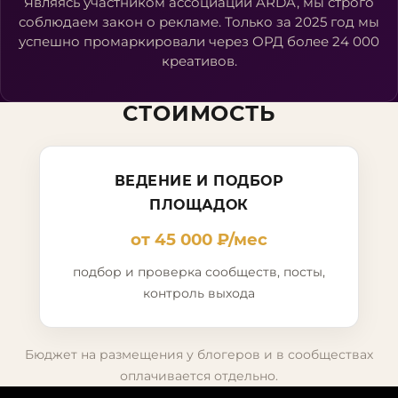
Являясь участником ассоциации ARDA, мы строго
соблюдаем закон о рекламе. Только за 2025 год мы
успешно промаркировали через ОРД более 24 000
креативов.
СТОИМОСТЬ
ВЕДЕНИЕ И ПОДБОР
ПЛОЩАДОК
от 45 000 ₽/мес
подбор и проверка сообществ, посты,
контроль выхода
Бюджет на размещения у блогеров и в сообществах
оплачивается отдельно.