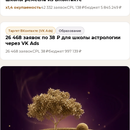
х1,4
окупаемость
42 332
заявок
CPL
138 ₽
бюджет
5 845 249 ₽
Таргет ВКонтакте (VK Ads)
Образование
26 468 заявок по 38 ₽ для школы астрологии
через VK Ads
26 468
заявок
CPL
38 ₽
бюджет
997 139 ₽