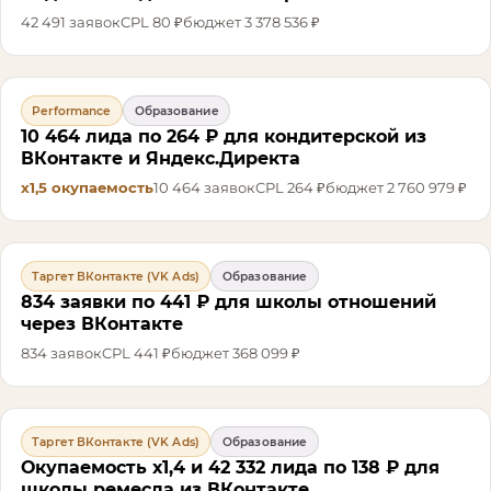
42 491
заявок
CPL
80 ₽
бюджет
3 378 536 ₽
Performance
Образование
10 464 лида по 264 ₽ для кондитерской из
ВКонтакте и Яндекс.Директа
х1,5
окупаемость
10 464
заявок
CPL
264 ₽
бюджет
2 760 979 ₽
Таргет ВКонтакте (VK Ads)
Образование
834 заявки по 441 ₽ для школы отношений
через ВКонтакте
834
заявок
CPL
441 ₽
бюджет
368 099 ₽
Таргет ВКонтакте (VK Ads)
Образование
Окупаемость х1,4 и 42 332 лида по 138 ₽ для
школы ремесла из ВКонтакте