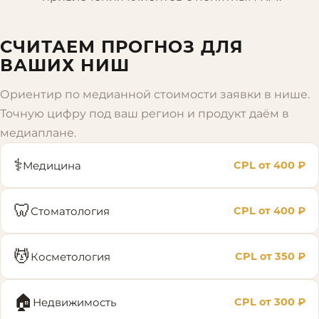
СЧИТАЕМ ПРОГНОЗ ДЛЯ
ВАШИХ НИШ
Ориентир по медианной стоимости заявки в нише.
Точную цифру под ваш регион и продукт даём в
медиаплане.
⚕️
Медицина
CPL от
400
₽
🦷
Стоматология
CPL от
400
₽
💆
Косметология
CPL от
350
₽
🏠
Недвижимость
CPL от
300
₽