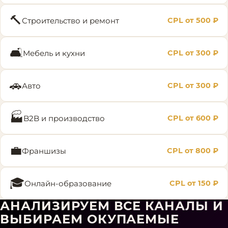
🔨
Строительство и ремонт
CPL от
500
₽
🛋️
Мебель и кухни
CPL от
300
₽
🚗
Авто
CPL от
300
₽
🏭
B2B и производство
CPL от
600
₽
💼
Франшизы
CPL от
800
₽
🎓
Онлайн-образование
CPL от
150
₽
АНАЛИЗИРУЕМ ВСЕ КАНАЛЫ И
ВЫБИРАЕМ ОКУПАЕМЫЕ