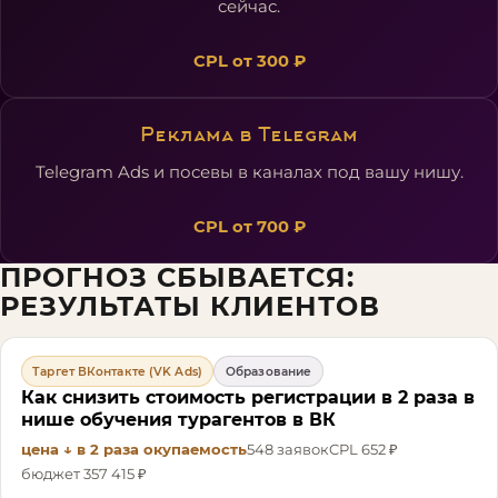
сейчас.
CPL
от 300 ₽
Реклама в Telegram
Telegram Ads и посевы в каналах под вашу нишу.
CPL
от 700 ₽
ПРОГНОЗ СБЫВАЕТСЯ:
РЕЗУЛЬТАТЫ КЛИЕНТОВ
Таргет ВКонтакте (VK Ads)
Образование
Как снизить стоимость регистрации в 2 раза в
нише обучения турагентов в ВК
цена ↓ в 2 раза
окупаемость
548
заявок
CPL
652 ₽
бюджет
357 415 ₽