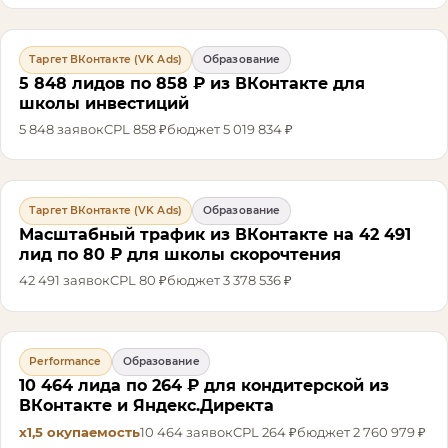
Таргет ВКонтакте (VK Ads)
Образование
5 848 лидов по 858 ₽ из ВКонтакте для
школы инвестиций
5 848
заявок
CPL
858 ₽
бюджет
5 019 834 ₽
Таргет ВКонтакте (VK Ads)
Образование
Масштабный трафик из ВКонтакте на 42 491
лид по 80 ₽ для школы скорочтения
42 491
заявок
CPL
80 ₽
бюджет
3 378 536 ₽
Performance
Образование
10 464 лида по 264 ₽ для кондитерской из
ВКонтакте и Яндекс.Директа
х1,5
окупаемость
10 464
заявок
CPL
264 ₽
бюджет
2 760 979 ₽