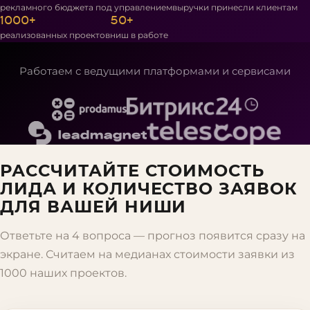
рекламного бюджета под управлением
выручки принесли клиентам
1000+
50+
реализованных проектов
ниш в работе
Работаем с ведущими платформами и сервисами
РАССЧИТАЙТЕ СТОИМОСТЬ
ЛИДА И КОЛИЧЕСТВО ЗАЯВОК
ДЛЯ ВАШЕЙ НИШИ
Ответьте на 4 вопроса — прогноз появится сразу на
экране. Считаем на медианах стоимости заявки из
1000 наших проектов.