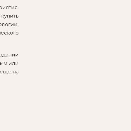
иятия.
 купить
ологии,
ческого
оздании
ным или
 еще на