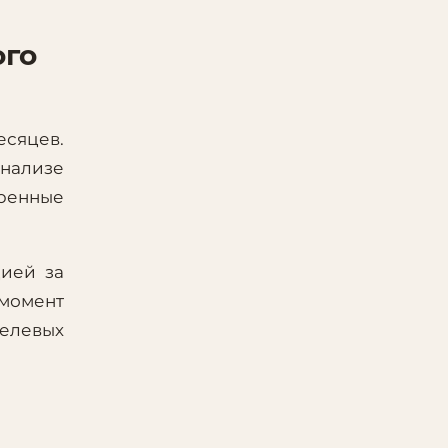
ого
есяцев.
анализе
еренные
цией за
 момент
елевых