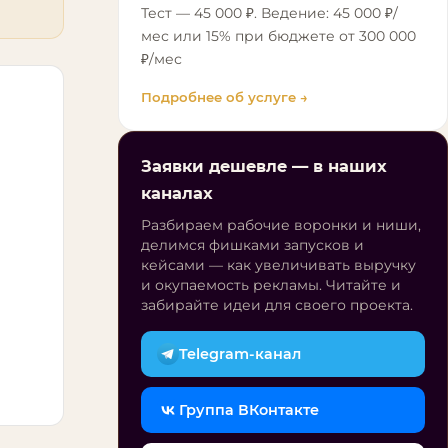
Тест — 45 000 ₽. Ведение: 45 000 ₽/
мес или 15% при бюджете от 300 000
₽/мес
Подробнее об услуге →
Заявки дешевле — в наших
каналах
Разбираем рабочие воронки и ниши,
делимся фишками запусков и
кейсами — как увеличивать выручку
и окупаемость рекламы. Читайте и
забирайте идеи для своего проекта.
Telegram-канал
Группа ВКонтакте