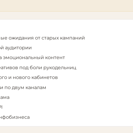
ые ожидания от старых кампаний
ой аудитории
на эмоциональный контент
еативов под боли рукодельниц
ого и нового кабинетов
и по двум каналам
лама
I
инфобизнеса