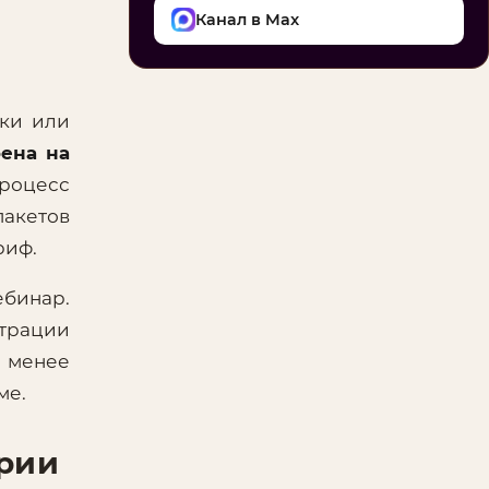
Канал в Max
чки или
ена на
процесс
пакетов
риф.
бинар.
страции
е менее
ме.
ории