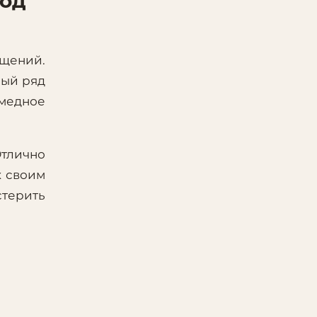
под
бщений.
ный ряд
 медное
тлично
х своим
стерить