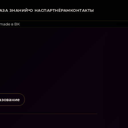
АЗА ЗНАНИЙ
О НАС
ПАРТНЁРАМ
КОНТАКТЫ
▾
dmade в ВК
азование