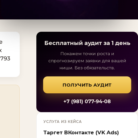
е
Бесплатный аудит за 1 день
х
Покажем точки роста и
 793
спрогнозируем заявки для вашей
ниши. Без обязательств.
ПОЛУЧИТЬ АУДИТ
+7 (981) 077-94-08
УСЛУГА ИЗ КЕЙСА
Таргет ВКонтакте (VK Ads)