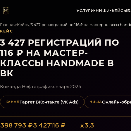
УСЛУГИ
НИШИ
КЕЙСЫ
Б
▾
▾
Главная
/
Кейсы
/
3 427 регистраций по 116 ₽ на мастер-классы han
КЕЙС
3 427 РЕГИСТРАЦИЙ ПО
116 ₽ НА МАСТЕР-
КЛАССЫ HANDMADE В
ВК
Команда Нефтетрафик
январь 2024 г.
Таргет ВКонтакте (VK Ads)
Онлайн-обр
КАНАЛ
НИША
398 793 ₽
3 427
116 ₽
х3,3