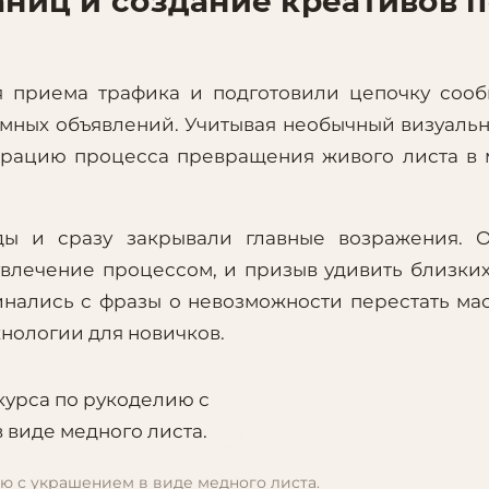
аниц и создание креативов 
ля приема трафика и подготовили цепочку соо
мных объявлений. Учитывая необычный визуаль
страцию процесса превращения живого листа в
ды и сразу закрывали главные возражения. О
увлечение процессом, и призыв удивить близки
инались с фразы о невозможности перестать ма
хнологии для новичков.
ю с украшением в виде медного листа.