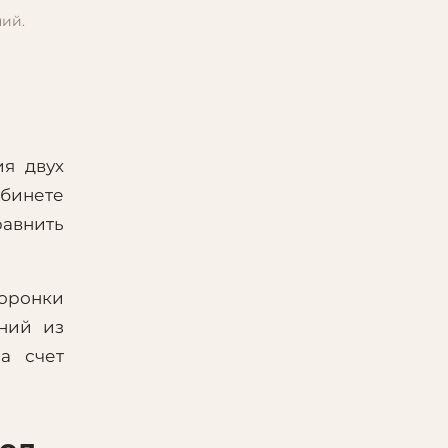
ий.
ия двух
бинете
авнить
воронки
ний из
а счет