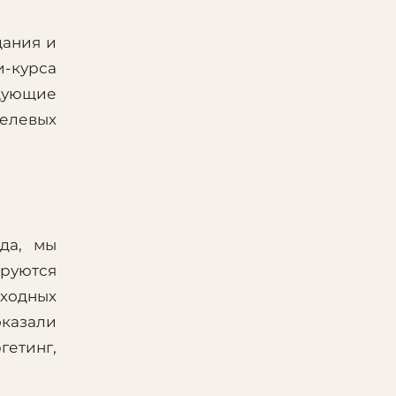
дания и
-курса
дующие
целевых
да, мы
ируются
сходных
оказали
гетинг,