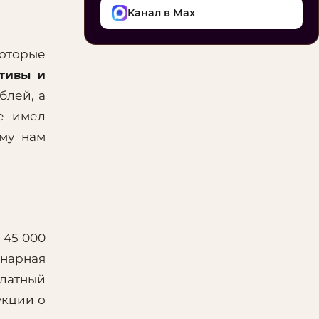
Канал в Max
которые
тивы и
блей, а
е имел
ому нам
 45 000
инарная
платный
укции о