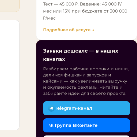
Тест — 45 000 ₽. Ведение: 45 000 ₽/
мес или 15% при бюджете от 300 000
₽/мес
Подробнее об услуге →
Заявки дешевле — в наших
каналах
Разбираем рабочие воронки и ниши,
делимся фишками запусков и
кейсами — как увеличивать выручку
и окупаемость рекламы. Читайте и
забирайте идеи для своего проекта.
Telegram-канал
Группа ВКонтакте