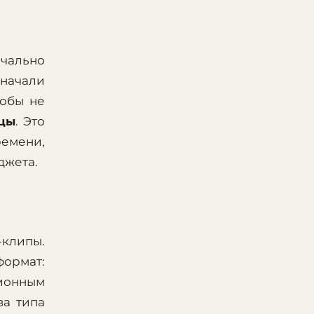
ачально
 начали
тобы не
ицы
. Это
ремени,
джета.
-клипы.
формат:
ционным
ва типа