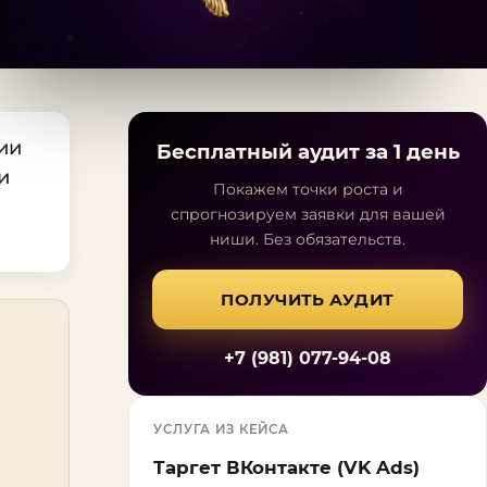
ии
Бесплатный аудит за 1 день
и
Покажем точки роста и
спрогнозируем заявки для вашей
ниши. Без обязательств.
ПОЛУЧИТЬ АУДИТ
+7 (981) 077-94-08
УСЛУГА ИЗ КЕЙСА
Таргет ВКонтакте (VK Ads)