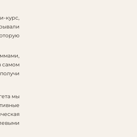
и-курс,
крывали
которую
ммами,
в самом
 получи
гета мы
ктивные
ческая
елевыми