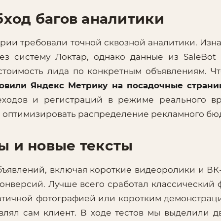
бход багов аналитики
ории требовали точной сквозной аналитики. Изн
з систему Локтар, однако данные из SaleBot
стоимость лида по конкретным объявлениям. Ч
новили Яндекс Метрику на посадочные стран
реходов и регистраций в режиме реального в
и оптимизировать распределение рекламного бю
ы и новые тексты
бъявлений, включая короткие видеоролики и ВК
онверсий. Лучше всего сработал классический 
статичной фотографией или коротким демонстра
влял сам клиент. В ходе тестов мы выделили д