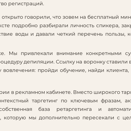
тво регистраций.
открыто говорили, что зовем на бесплатный мин
ксте подробно разбирали личность спикера, за
ствие воды и давали четкий перечень пользы, 
ке. Мы привлекали внимание конкретными су
роцедуру депиляции. Ссылку на воронку ставили 
у вовлечения: пройди обучение, найди клиента,
ии в рекламном кабинете. Вместо широкого тар
онтекстный таргетинг по ключевым фразам, а
обственная база ретаргетинга и автомати
К, которую мы дополнительно пересекали с ц