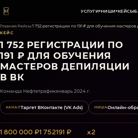
УСЛУГИ
НИШИ
КЕЙСЫ
Б
▾
▾
Главная
/
Кейсы
/
1 752 регистрации по 191 ₽ для обучения мастеров
КЕЙС
1 752 РЕГИСТРАЦИИ ПО
191 ₽ ДЛЯ ОБУЧЕНИЯ
МАСТЕРОВ ДЕПИЛЯЦИИ
В ВК
Команда Нефтетрафик
январь 2024 г.
Таргет ВКонтакте (VK Ads)
Онлайн-обр
КАНАЛ
НИША
1 800 000 ₽
1 752
191 ₽
х2