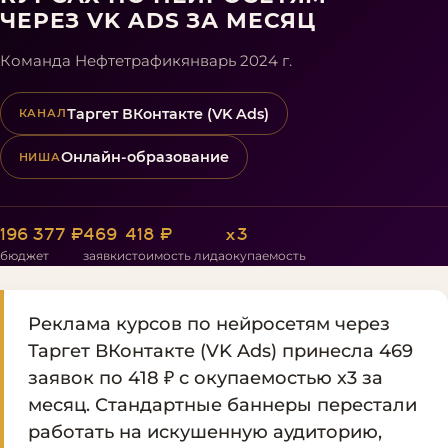
ЧЕРЕЗ VK ADS ЗА МЕСЯЦ
Команда Нефтетрафик
январь 2024 г.
Таргет ВКонтакте (VK Ads)
КАНАЛ
Онлайн-образование
НИША
196 377 ₽
469
418 ₽
х3
бюджет
заявки
стоимость лида
окупаемость
Реклама курсов по нейросетям через
Таргет ВКонтакте (VK Ads) принесла 469
заявок по 418 ₽ с окупаемостью х3 за
месяц. Стандартные баннеры перестали
работать на искушенную аудиторию,