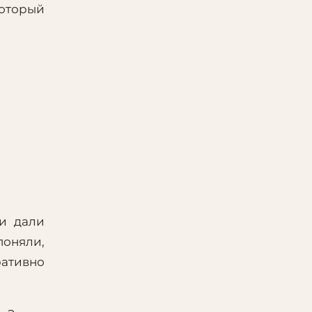
который
и дали
поняли,
ративно