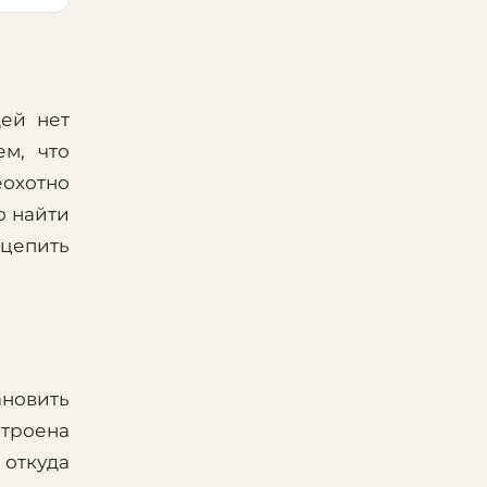
дей нет
м, что
охотно
о найти
ацепить
ановить
строена
 откуда