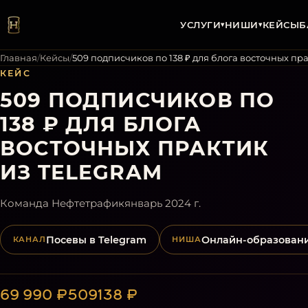
УСЛУГИ
НИШИ
КЕЙСЫ
Б
▾
▾
Главная
/
Кейсы
/
509 подписчиков по 138 ₽ для блога восточных пр
КЕЙС
509 ПОДПИСЧИКОВ ПО
138 ₽ ДЛЯ БЛОГА
ВОСТОЧНЫХ ПРАКТИК
ИЗ TELEGRAM
Команда Нефтетрафик
январь 2024 г.
Посевы в Telegram
Онлайн-образован
КАНАЛ
НИША
69 990 ₽
509
138 ₽