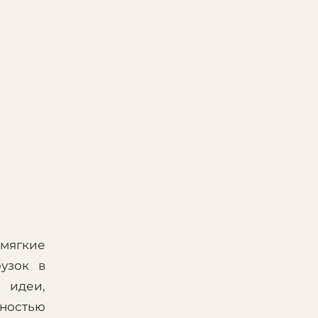
мягкие
узок в
 идеи,
лностью