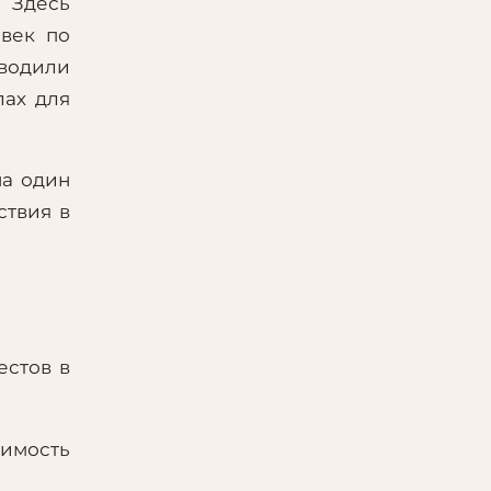
 Здесь
овек по
иводили
лах для
на один
ствия в
естов в
оимость