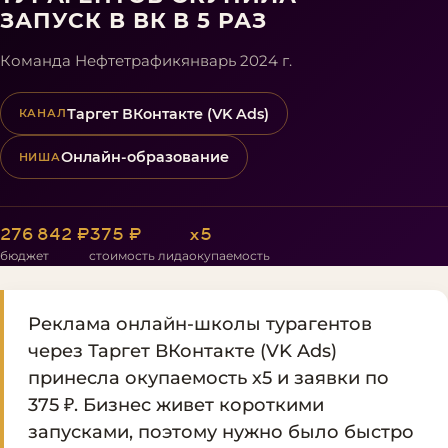
ЗАПУСК В ВК В 5 РАЗ
Команда Нефтетрафик
январь 2024 г.
Таргет ВКонтакте (VK Ads)
КАНАЛ
Онлайн-образование
НИША
276 842 ₽
375 ₽
х5
бюджет
стоимость лида
окупаемость
Реклама онлайн-школы турагентов
через Таргет ВКонтакте (VK Ads)
принесла окупаемость х5 и заявки по
375 ₽. Бизнес живет короткими
запусками, поэтому нужно было быстро