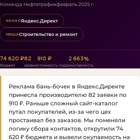
Команда Нефтетрафик
февраль 2025 г.
Яндекс.Директ
КАНАЛ
Строительство и ремонт
НИША
74 620 ₽
82
910 ₽
2 663%
бюджет
заявки
стоимость лида
окупаемость
Реклама бань-бочек в Яндекс.Директе
принесла производителю 82 заявки по
910 ₽. Раньше сложный сайт-каталог
путал покупателей, из-за чего цех
простаивал без заказов. Мы поменяли
логику сбора контактов, открутили 74
620 ₽ бюджета и вывели окупаемость на