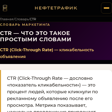
Главная
/
Словарь
/
CTR
СЛОВАРЬ МАРКЕТИНГА
CTR — ЧТО ЭТО ТАКОЕ
ПРОСТЫМИ СЛОВАМИ
CTR (Click-Through Rate)
— кликабельность
объявления
CTR (Click-Through Rate — дословно
«показатель кликабельности») — это
процент людей, которые кликнули по
рекламному объявлению после его
просмотра. Метрика показывает,
насколько предложение привлекает