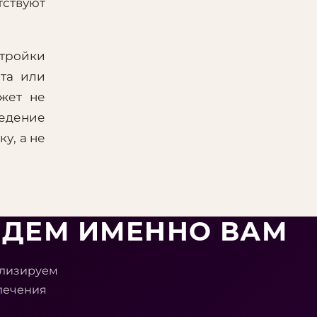
тствуют
стройки
йта или
джет не
ведение
у, а не
ЕДЕМ ИМЕННО ВАМ
ализируем
лечения