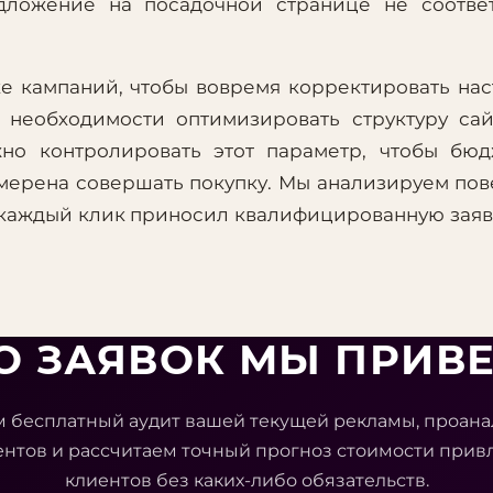
едложение на посадочной странице не соотве
ке кампаний, чтобы вовремя корректировать на
о необходимости оптимизировать структуру са
жно контролировать этот параметр, чтобы бю
амерена совершать покупку. Мы анализируем по
 каждый клик приносил квалифицированную заявк
КО ЗАЯВОК МЫ ПРИВ
 бесплатный аудит вашей текущей рекламы, проан
ентов и рассчитаем точный прогноз стоимости прив
клиентов без каких-либо обязательств.