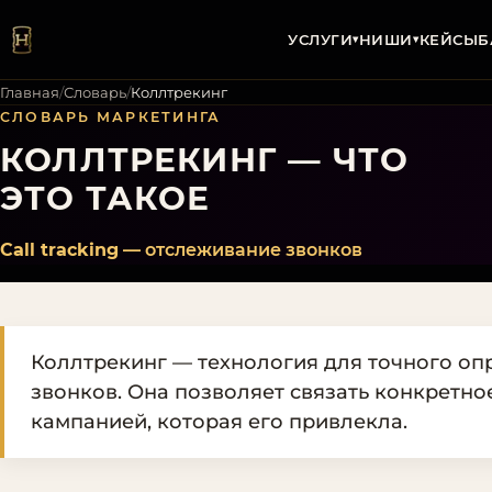
УСЛУГИ
НИШИ
КЕЙСЫ
Б
▾
▾
Главная
/
Словарь
/
Коллтрекинг
СЛОВАРЬ МАРКЕТИНГА
КОЛЛТРЕКИНГ — ЧТО
ЭТО ТАКОЕ
Call tracking
— отслеживание звонков
Коллтрекинг — технология для точного о
звонков. Она позволяет связать конкретн
кампанией, которая его привлекла.