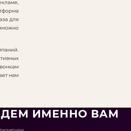
екламе,
тформа
аза для
озможно
мпаний.
ктивных
звонкам
ает нам
ЕДЕМ ИМЕННО ВАМ
ализируем