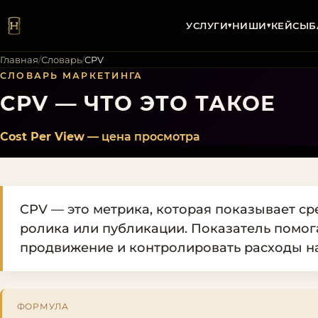
УСЛУГИ
НИШИ
КЕЙСЫ
Б
▾
▾
Главная
/
Словарь
/
CPV
СЛОВАРЬ МАРКЕТИНГА
CPV — ЧТО ЭТО ТАКОЕ
Cost Per View
— цена просмотра
CPV — это метрика, которая показывает с
ролика или публикации. Показатель помог
продвижение и контролировать расходы н
ФОРМУЛА