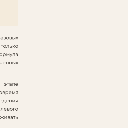
базовых
 только
Формула
ученных
 этапе
овремя
ведения
елевого
рживать